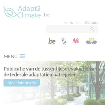
Contact
FR
NL
EN
MENU
Publicatie van de tussentijdse evaluatie van
de federale adaptatiemaatregelen
Meer informatie