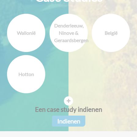
Denderleeuw,
Wallonië
Ninove &
België
Geraardsbergen
Hotton
Een case study indienen
Indienen