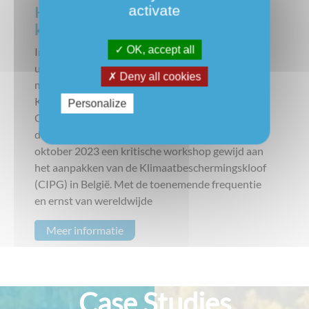
activate
Hiaten in de dekking van
klimaatschade door verzekeringen
OK, accept all
In een proactief antwoord op de groeiende
uitdagingen die de klimaatverandering met zich
Deny all cookies
meebrengt, organiseerde de Dienst
Klimaatverandering van de Federale
Personalize
Overheidsdienst Volksgezondheid, Veiligheid van
de Voedselketen en Leefmilieu onlangs op 16
oktober 2023 een kritische workshop gewijd aan
het aanpakken van de Klimaatbeschermingskloof
(CIPG) in België. Met de toenemende frequentie
en ernst van wereldwijde
Meer informatie
Case Studies