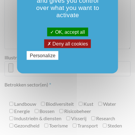
and gives you control
over what you want to
activate
OK, accept all
Deny all cookies
Personalize
Illustratief beeld
*
Betrokken sector(en)
*
Landbouw
Biodiversiteit
Kust
Water
Energie
Bossen
Risicobeheer
Industrieën & diensten
Visserij
Research
Gezondheid
Toerisme
Transport
Steden