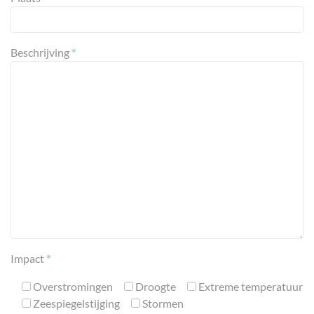
Beschrijving
*
Impact
*
Overstromingen
Droogte
Extreme temperatuur
Zeespiegelstijging
Stormen