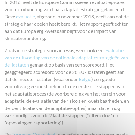
In 2016 heeft de Europese Commissie een evaluatieproces
voor de uitvoering van haar adaptatiestrategie gelanceerd.
Deze
evaluatie
, afgerond in november 2018, geeft aan dat de
strategie haar doelen heeft bereikt. Het rapport geeft echter
aan dat Europa erg kwetsbaar blijft voor de impact van
klimaatverandering.
Zoals in de strategie voorzien was, werd ook een
evaluatie
van de uitvoering van de nationale adaptatiestrategieën van
de lidstaten
gemaakt op basis van een scorebord. Het
geaggregeerd scorebord voor de 28 EU-lidstaten geeft aan
dat de meeste lidstaten (waaronder
België
) een goede
vooruitgang geboekt hebben in de eerste drie stappen van
het adaptatieproces (de voorbereiding van het terrein voor
adaptatie, de evaluatie van de risico’s en kwetsbaarheden, en
de identificatie van de adaptatie-opties) maar dat er nog
werk nodig is voor de 2 laatste stappen (“uitvoering” en
“opvolging en rapportering”).
De
European Green deal
, een geïntegreerde en transversale