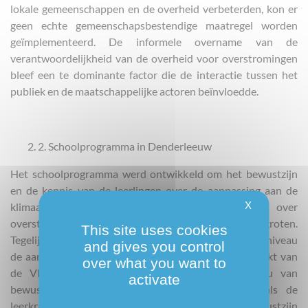
lokale gemeenschappen en de overheid verbeterden, kon er
geen echte gemeenschapsbestendige maatregel worden
geïmplementeerd. De informele overname van de
verantwoordelijkheid van de overheid voor overstromingen
bleef een te dominante factor die de interactie tussen het
publiek en de maatschappelijke actoren beïnvloedde.
2. Schoolprogramma in Denderleeuw
Het schoolprogramma werd ontwikkeld om het bewustzijn
en de kennis van de leerlingen over de aanpassing aan de
X
klimaatverandering en meer bepaald over
overstromingsbestendige maatregelen te vergroten.
This site uses cookies
Tegelijkertijd onderzocht het programma ook op welk niveau
and gives you control
de aanpassing aan de klimaatverandering deel uitmaakt van
over what you want to
de Vlaamse onderwijscurricula, evenals het niveau van
activate
bewustzijn en kennis van zowel de leerlingen als de
leerkrachten. Het onderzoek toonde aan dat het bewustzijn