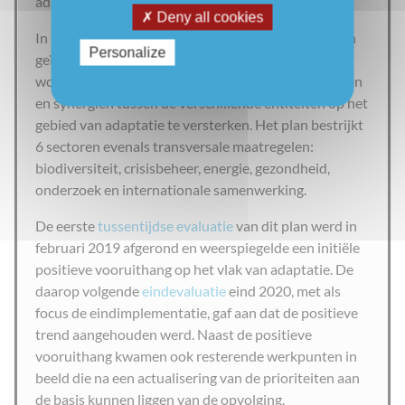
adaptatie ontwikkeld worden.
Deny all cookies
In het plan worden specifieke adaptatiemaatregelen
Personalize
geïdentificeerd die op nationaal niveau moeten
worden genomen om de samenwerking te versterken
en synergiën tussen de verschillende entiteiten op het
gebied van adaptatie te versterken. Het plan bestrijkt
6 sectoren evenals transversale maatregelen:
biodiversiteit, crisisbeheer, energie, gezondheid,
onderzoek en internationale samenwerking.
De eerste
tussentijdse evaluatie
van dit plan werd in
februari 2019 afgerond en weerspiegelde een initiële
positieve vooruithang op het vlak van adaptatie. De
daarop volgende
eindevaluatie
eind 2020, met als
focus de eindimplementatie, gaf aan dat de positieve
trend aangehouden werd. Naast de positieve
vooruithang kwamen ook resterende werkpunten in
beeld die na een actualisering van de prioriteiten aan
de basis kunnen liggen van de opvolging.