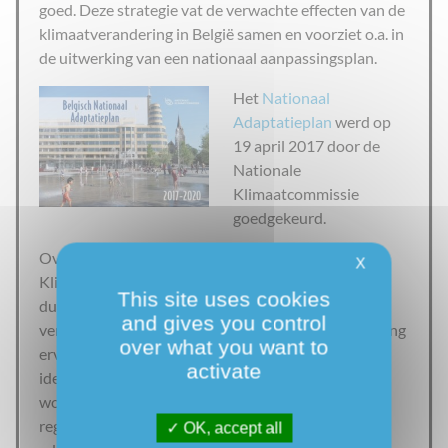
goed. Deze strategie vat de verwachte effecten van de
klimaatverandering in België samen en voorziet o.a. in
de uitwerking van een nationaal aanpassingsplan.
Het
Nationaal
Adaptatieplan
werd op
19 april 2017 door de
Nationale
Klimaatcommissie
goedgekeurd.
Overeenkomstig de beslissing van de Nationale
X
Klimaatcommissie van 27 juni 2013 zou dit plan:
This site uses cookies
duidelijke en beknopte informatie moeten
and gives you control
verstrekken over het adaptatiebeleid en de uitvoering
over what you want to
ervan in België; nationale maatregelen moeten
activate
identificeren waarmee de samenwerking versterkt
wordt en synergieën tussen de verschillende
regeringen (federaal, gewesten) op het vlak van
OK, accept all