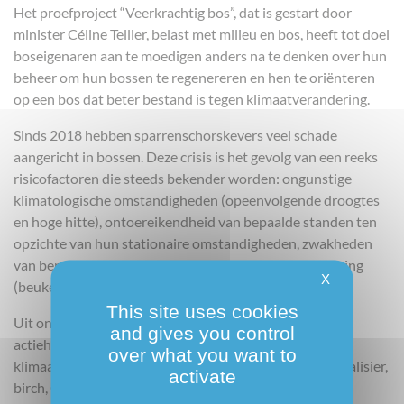
Het proefproject “Veerkrachtig bos”, dat is gestart door
minister Céline Tellier, belast met milieu en bos, heeft tot doel
boseigenaren aan te moedigen anders na te denken over hun
beheer om hun bossen te regenereren en hen te oriënteren
op een bos dat beter bestand is tegen klimaatverandering.
Sinds 2018 hebben sparrenschorskevers veel schade
aangericht in bossen. Deze crisis is het gevolg van een reeks
risicofactoren die steeds bekender worden: ongunstige
klimatologische omstandigheden (opeenvolgende droogtes
en hoge hitte), ontoereikendheid van bepaalde standen ten
opzichte van hun stationaire omstandigheden, zwakheden
van bepaalde soorten in het licht van klimaatverandering
X
(beuken bijvoorbeeld), enz.
This site uses cookies
Uit onderzoek is echter gebleken dat er belangrijke
and gives you control
actiehebbers zijn: een betere aanpassing aan de
over what you want to
klimaatverandering van bepaalde soorten (sessile oak, alisier,
activate
birch, Corsicaanse dennen, enz.); de voordelen van het