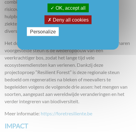
combineren van verschillende soorten in termen van
OK, accept all
risicoverdeling, complementariteit in het gebruik van
hulpbronnen, wederzijdse bescherming tegen insecten,
Deny all cookies
ziekten, droogte, enz.; de voordelen van genetische
diversiteit in bossen en passende herkomstkeuzes.
Personalize
Het doel van de door Wallonië aan particuliere boseigenaren
voorgestelde steun is de wederopbouw van een
veerkrachtiger bos, zodat het lange tijd vele
ecosysteemdiensten kan verlenen. Dankzij deze
projectoproep “Resilient Forest” is deze regionale steun
bedoeld om regeneraties na bleken of meevallers te
begeleiden volgens de volgende drie assen: het mengen van
soorten, aangepast aan wereldwijde veranderingen en het
verder integreren van biodiversiteit.
Meer informatie:
https://foretresiliente.be
IMPACT