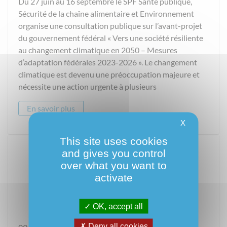
Du 27 juin au 16 septembre le SPF Santé publique,
Sécurité de la chaîne alimentaire et Environnement
organise une consultation publique sur l’avant-projet
du gouvernement fédéral « Vers une société résiliente
au changement climatique en 2050 – Mesures
d’adaptation fédérales 2023-2026 ». Le changement
climatique est devenu une préoccupation majeure et
nécessite une action urgente à plusieurs
En savoir plus
X
This site uses cookies
and gives you control
over what you want to
activate
OK, accept all
Deny all cookies