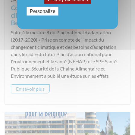
09/09/2021
Conséquences des changements
Personalize
climatiques sur le système de santé en
Belgique
Suite à la mesure 8 du Plan national d’adaptation
(2017-2020) « Prise en compte de l’impact du
changement climatique et des besoins d’adaptation
dans le cadre du futur Plan d’action national pour
l’environnement et la santé (NEHAP) », le SPF Santé
Publique, Sécurité de la Chaîne Alimentaire et
Environnement a publié une étude sur les effets
En savoir plus