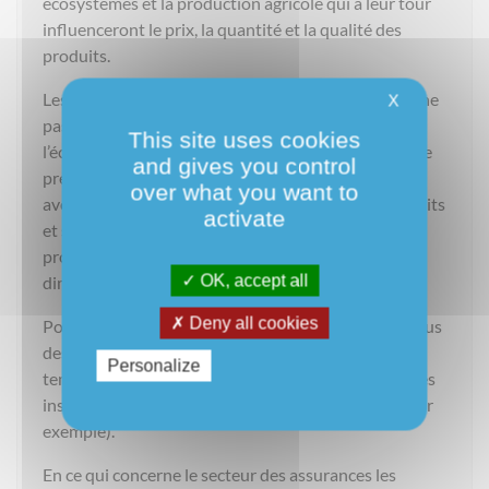
écosystèmes et la production agricole qui à leur tour
influenceront le prix, la quantité et la qualité des
produits.
Les changements climatiques pourraient toutefois ne
X
pas avoir que des conséquences négatives pour
This site uses cookies
l’économie. De nouvelles opportunités pourraient se
and gives you control
présenter: les modifications du climat pourraient
over what you want to
avoir un impact sur la demande pour certains produits
activate
et services (augmentation de la demande pour les
produits et services renforçant la résilience et
OK, accept all
diminution des produits et services inadaptés).
Deny all cookies
Pour les industries, un des effets spécifiques attendus
des changements climatiques est la hausse des
Personalize
températures (problèmes liés au refroidissement des
installations énergétiques ou d’autres industries, par
exemple).
En ce qui concerne le secteur des assurances les