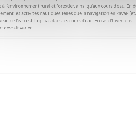
e à l’environnement rural et forestier, ainsi qu’aux cours d’eau. En é
ement les activités nautiques telles que la navigation en kayak (et,
eau de l’eau est trop bas dans les cours d’eau. En cas d’hiver plus
t devrait varier.