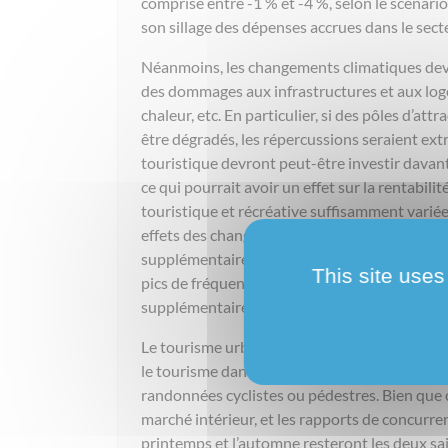
comprise entre -1 % et -4 %, selon le scénar
son sillage des dépenses accrues dans le sect
Néanmoins, les changements climatiques devr
des dommages aux infrastructures et aux logem
chaleur, etc. En particulier, si des pôles d’at
être dégradés, les répercussions seraient ext
touristique devront peut-être investir dava
ce qui pourrait avoir un effet sur la rentabili
touristique et récréative suffisamment variée. 
effets des changements climatiques. Un clima
supplémentaires contribueront cependant à acc
This site uses
pics de fréquentation. L’élévation du niveau d
supplémentaires seront nécessaires pour assu
Le tourisme urbain sera moins influencé par 
le tourisme dans les autres régions. Il s’agit 
randonnées cyclistes ou pédestres. Bien que ce
marché intérieur, et les rapports de concurre
printemps et l’automne resteront les deux sai