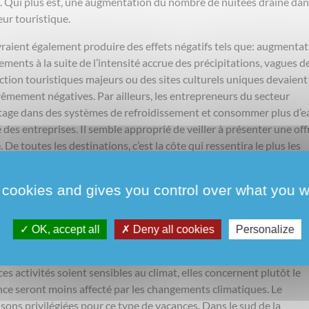
io. Qui plus est, une augmentation du nombre de nuitées draine da
eur touristique.
aient également produire des effets négatifs tels que: augmentat
ents à la suite de l’intensité accrue des précipitations, vagues d
traction touristiques majeurs ou des sites culturels uniques devaient
rêmement négatives. Par ailleurs, les entrepreneurs du secteur
ntage dans des systèmes de refroidissement et consommer plus d’e
té des entreprises. Il semble approprié de veiller à présenter une off
De toutes les destinations, c’est la côte qui ressentira le plus les
t plus chaud attirera davantage de touristes. Ces touristes
roître le problème de mobilité qui se fait déjà ressentir lors des
 cookies and gives you control over what you w
e la mer réduira également l’étendue de la plage et des remblais
rer une meilleure protection (voir secteur ‘
Côte
‘).
OK, accept all
Deny all cookies
Personalize
les changements climatiques que le tourisme au littoral de même 
ici essentiellement de vacances orientées vers les activités liées aux
s activités soient sensibles au climat, elles concernent plutôt le
nce seront moins affecté par les changements climatiques. Le
sons privilégiées pour ce type de vacances. Dans le sud de la