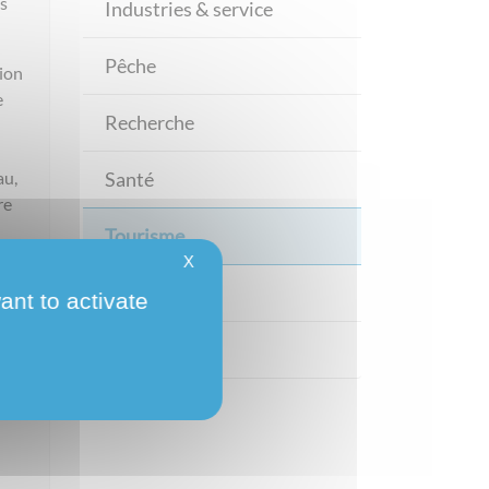
ns
Industries & service
Pêche
ion
e
Recherche
au,
Santé
re
Tourisme
X
Transport
ant to activate
Villes
que