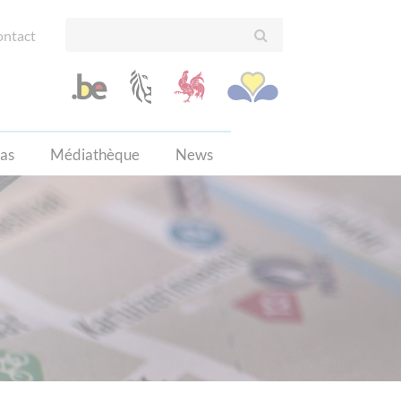
ntact
cas
Médiathèque
News