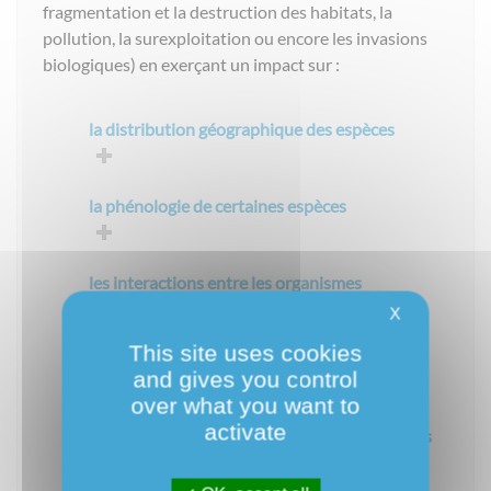
fragmentation et la destruction des habitats, la
pollution, la surexploitation ou encore les invasions
biologiques) en exerçant un impact sur :
la distribution géographique des espèces
la phénologie de certaines espèces
les interactions entre les organismes
X
This site uses cookies
La prolifération d’espèces invasives
and gives you control
over what you want to
activate
L’apparition d’espèces nuisibles et de maladies