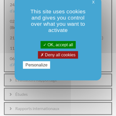
X
24/10/2016:
Contribution fédérale au plan national
This site uses cookies
d’adaptation
and gives you control
02/06/2016 :
Plan intégré Air-Climat-Énergie
over what you want to
(Bruxelles)
activate
21/04/2016 : Plan Air-Climat-Energie wallon (
PACE
)
OK, accept all
11/02/2013 :
Plan d’adaptation flamand
(Nl)
Deny all cookies
06/12/2010 :
Première Stratégie nationale
d’Adaptation (EN)
Personalize
Evaluation/Rapportage
Études
Rapports internationaux