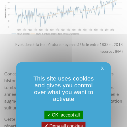
Evolution de la température moyenne à Uccle entre 1833 et 2018
(source : IRM)
X
Concernant les précipitations, il semble d’après les séries
This site uses cookies
historiques qu’une tendance à la hausse des quantités
and gives you control
tombées se dessine, malgré une forte variabilité entre les
over what you want to
années. On peut donc dire que la quantité de pluie annuelle
activate
augmente au fur et à mesure des années (cette augmentation
suit un profil linéaire de l’ordre de 5 mm par décennie).
OK, accept all
Cette augmentation n’est cependant pas uniformément
répartie tout au long de l’année : la saisonnalité des
Deny all cookies