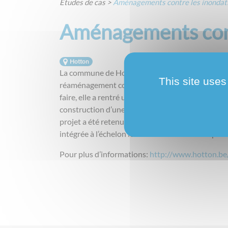
Études de cas
>
Aménagements contre les inondat
Aménagements cont
Hotton
La commune de Hotton, en synergie avec le Servi
This site uses
réaménagement complet du bassin du ruisseau de 
faire, elle a rentré un projet européen pilote inn
construction d’une digue anti-crues en travers de
projet a été retenu et les travaux ont débuté le 
intégrée à l’échelon local et est l’occasion de p
Pour plus d’informations:
http://www.hotton.be