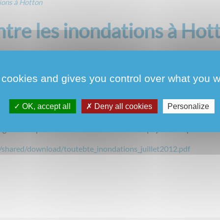
ions à Hotton
re les inondations à Hot
ce des Cours d’Eau de la Province du Luxembourg, s’est lancée dan
 cookies and gives you control over what you w
Naives depuis le village de Ny jusqu’au village de Melreux. Pour 
ovant, dans la plaine de Ny (Projet AMICE), dont l’objectif premier e
 la plaine de Ny et la réalisation d’un bassin tampon de 80.000 m³.
OK, accept all
Deny all cookies
Personalize
14 mai 2012. Ce projet peut servir d’exemple pilote pour une gestio
artager des expériences entre les communes et pays limitrophes.
/shared/download/toutebte_inondations_juillet2012.pdf