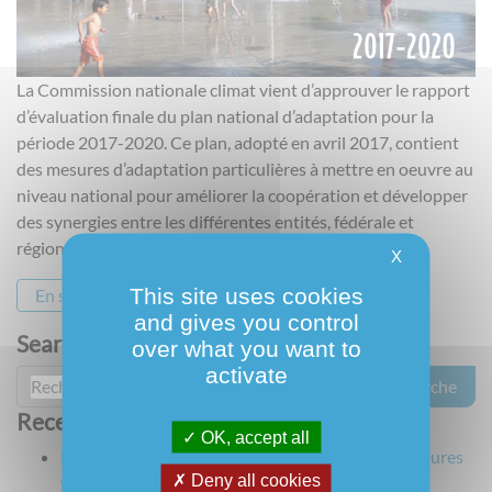
La Commission nationale climat vient d’approuver le rapport
d’évaluation finale du plan national d’adaptation pour la
période 2017-2020. Ce plan, adopté en avril 2017, contient
des mesures d’adaptation particulières à mettre en oeuvre au
niveau national pour améliorer la coopération et développer
des synergies entre les différentes entités, fédérale et
régionales. Son évaluation à mi-parcours
X
This site uses cookies
En savoir plus
and gives you control
Search
over what you want to
activate
Recherche pour :
Recent Posts
OK, accept all
Publication de l’évaluation à mi-parcours des mesures
Deny all cookies
fédérales d’adaptation