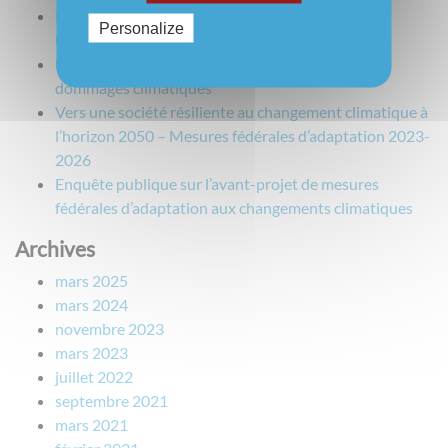
Rapport alarmant sur les risques climatiques en
Personalize
Europe.
Lacunes dans la couverture d’assurance pour les
dommages climatiques
Vers une société résiliente au changement climatique à
l’horizon 2050 – Mesures fédérales d’adaptation 2023-
2026
Enquête publique sur l’avant-projet de mesures
fédérales d’adaptation aux changements climatiques
Archives
mars 2025
mars 2024
novembre 2023
mars 2023
juillet 2022
septembre 2021
mars 2021